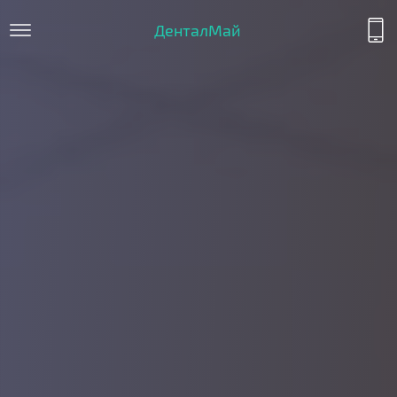
ДенталМай