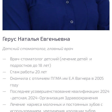
Герус Наталья Евгеньевна
Детский стоматолог, главный врач
Врач-стоматолог детский (лечение детей и
подростков до 18 лет)
Стаж работы 20 лет
Окончила с отличием ПГМА им Е.А Вагнера в 2005
году
Последнее усовершенствование квалификации: 2024
-детская, 2024-Организация Здравоохранения
Лечение кариеса молочных и постоянных зубов с
использованием увеличения, изоляции зубов