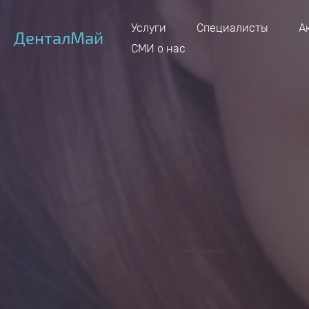
Услуги
Специалисты
А
ДенталМай
СМИ о нас