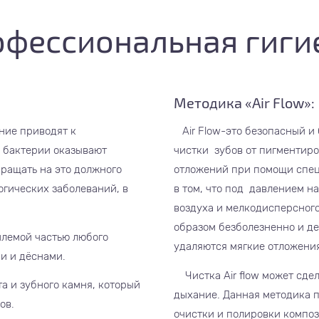
офессиональная гиги
Методика «Air Flow»:​
ние приводят к
Air Flow-это безопасный и
и бактерии оказывают
чистки зубов от пигментир
бращать на это должного
отложений при помощи спец
огических заболеваний, в
в том, что под давлением на
воздуха и мелкодисперсног
образом безболезненно и д
млемой частью любого
удаляются мягкие отложени
ми и дёснами.
Чистка Air flow может сдел
а и зубного камня, который
дыхание. Данная методика п
ров.
очистки и полировки компо