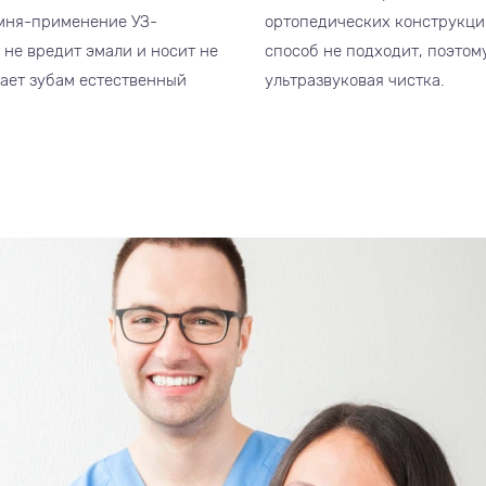
ортопедических конструкц
мня-применение УЗ-
способ не подходит, поэтому
не вредит эмали и носит не
ультразвуковая чистка.
щает зубам естественный